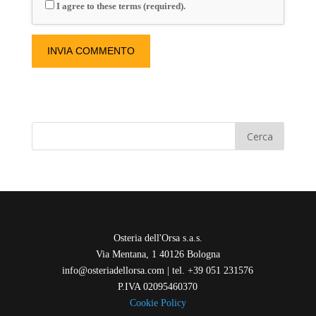
I agree to these terms (required).
Osteria dell'Orsa s.a.s.
Via Mentana, 1 40126 Bologna
info@osteriadellorsa.com | tel. +39 051 231576
P.IVA 02095460370
Cookie Policy