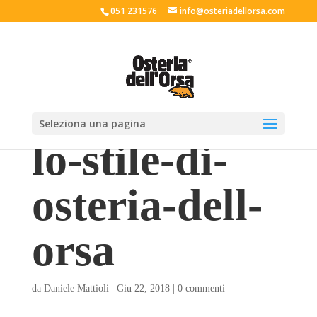
051 231576
info@osteriadellorsa.com
Seleziona una pagina
lo-stile-di-
osteria-dell-
orsa
da
Daniele Mattioli
|
Giu 22, 2018
|
0 commenti