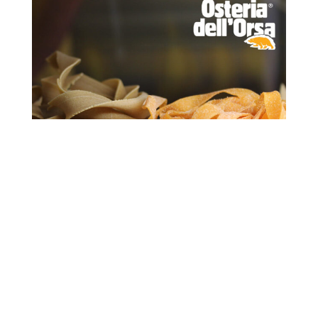
al ragù
4
m