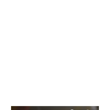
brodo
tortellino